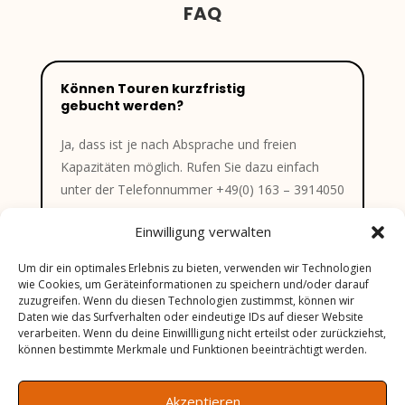
FAQ
Können Touren kurzfristig
gebucht werden?
Ja, dass ist je nach Absprache und freien
Kapazitäten möglich. Rufen Sie dazu einfach
unter der Telefonnummer +49(0) 163 – 3914050
an.
Einwilligung verwalten
Um dir ein optimales Erlebnis zu bieten, verwenden wir Technologien
Zu welchem Treffpunkt muss ich
wie Cookies, um Geräteinformationen zu speichern und/oder darauf
gehen, wenn ich eine Tour
zuzugreifen. Wenn du diesen Technologien zustimmst, können wir
gebucht habe?
Daten wie das Surfverhalten oder eindeutige IDs auf dieser Website
verarbeiten. Wenn du deine Einwillligung nicht erteilst oder zurückziehst,
können bestimmte Merkmale und Funktionen beeinträchtigt werden.
Gibt es auch spezielle Touren für
Geburtstage oder Hochzeiten?
Akzeptieren