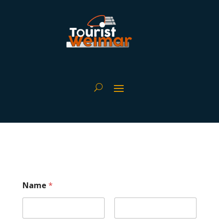
Name
*