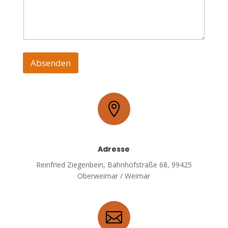
l
e
f
o
n
n
u
Absenden
m
m
e
r

Adresse
Reinfried Ziegenbein, Bahnhofstraße 68, 99425
Oberweimar / Weimar
