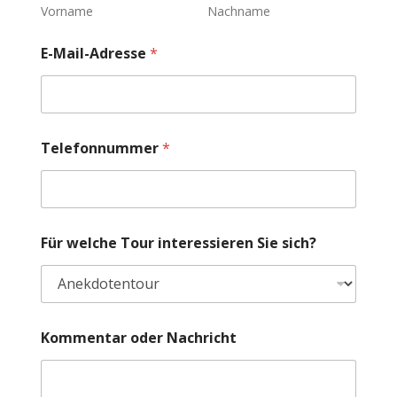
Vorname
Nachname
E-Mail-Adresse
*
*
Telefonnummer
*
T
e
l
e
f
o
Für welche Tour interessieren Sie sich?
n
n
u
m
m
e
Kommentar oder Nachricht
r
T
e