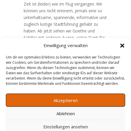
Zeit ist (leider) wie im Flug vergangen. Wir
können uns nicht erinnern, jemals eine so
unterhaltsame, spannende, informative und
zugleich lustige Stadtführung gehabt zu
haben. Ab jetzt sehen wir Goethe und
Schiller mit anderen Augen, vielen Dank für
alles!
Einwilligung verwalten
Beste Grüße,
Um dir ein optimales Erlebnis zu bieten, verwenden wir Technologien
wie Cookies, um Geräteinformationen zu speichern und/oder darauf
Marcel, Anna, Angelika, Peter, Roland und
zuzugreifen. Wenn du diesen Technologien zustimmst, können wir
Claudia
Daten wie das Surfverhalten oder eindeutige IDs auf dieser Website
verarbeiten. Wenn du deine Einwillligung nicht erteilst oder zurückziehst,
können bestimmte Merkmale und Funktionen beeinträchtigt werden.
Akzeptieren
Ablehnen
Einstellungen ansehen