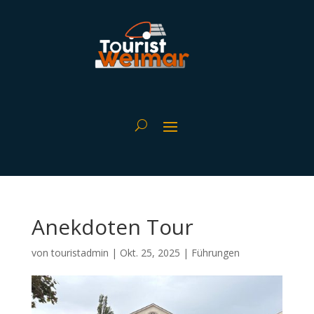
Anekdoten Tour
von
touristadmin
|
Okt. 25, 2025
|
Führungen