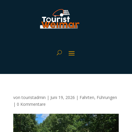
von
touristadmin
|
Juni 19, 2026
|
Fahrten
,
Führungen
|
0 Kommentare