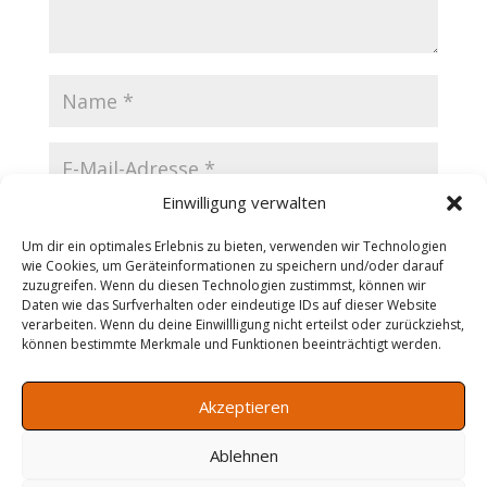
Einwilligung verwalten
Um dir ein optimales Erlebnis zu bieten, verwenden wir Technologien
wie Cookies, um Geräteinformationen zu speichern und/oder darauf
zuzugreifen. Wenn du diesen Technologien zustimmst, können wir
Name, E-Mail-Adresse und Website in diesem
Daten wie das Surfverhalten oder eindeutige IDs auf dieser Website
Browser für meinen nächsten Kommentar speichern.
verarbeiten. Wenn du deine Einwillligung nicht erteilst oder zurückziehst,
können bestimmte Merkmale und Funktionen beeinträchtigt werden.
Akzeptieren
Ablehnen